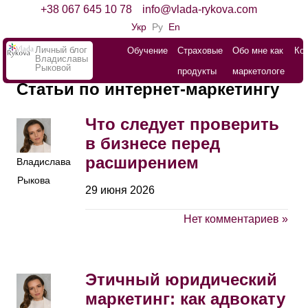
+38 067 645 10 78
info@vlada-rykova.com
Укр
Ру
En
Личный блог
Обучение
Страховые
Обо мне как
Ко
Владиславы
Рыковой
продукты
маркетологе
Статьи по интернет-маркетингу
Что следует проверить
в бизнесе перед
расширением
Владислава
Рыкова
29 июня 2026
Нет комментариев »
Этичный юридический
маркетинг: как адвокату