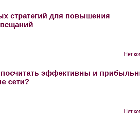
ых стратегий для повышения
овещаний
Нет ко
к посчитать эффективны и прибыльн
е сети?
Нет ко