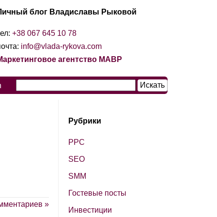
Личный блог Владиславы Рыковой
тел:
+38 067 645 10 78
почта:
info@vlada-rykova.com
Маркетинговое агентство МАВР
n
Рубрики
PPC
SЕО
SМM
Гостевые посты
мментариев »
Инвестиции