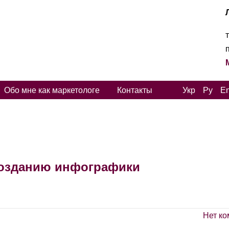
Обо мне как маркетологе
Контакты
Укр
Ру
E
созданию инфографики
Нет ко