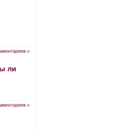
мментариев »
ы ли
мментариев »