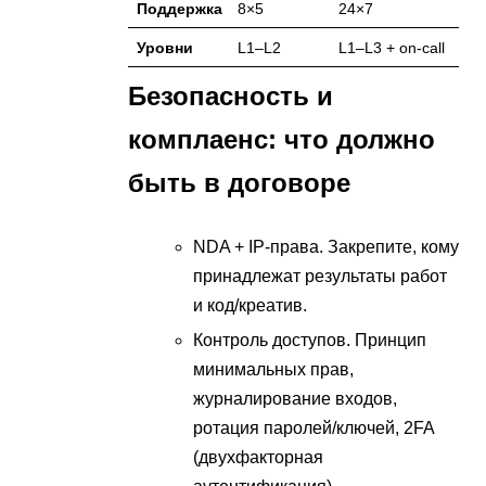
Поддержка
8×5
24×7
Уровни
L1–L2
L1–L3 + on-call
Безопасность и
комплаенс: что должно
быть в договоре
NDA + IP-права. Закрепите, кому
принадлежат результаты работ
и код/креатив.
Контроль доступов. Принцип
минимальных прав,
журналирование входов,
ротация паролей/ключей, 2FA
(двухфакторная