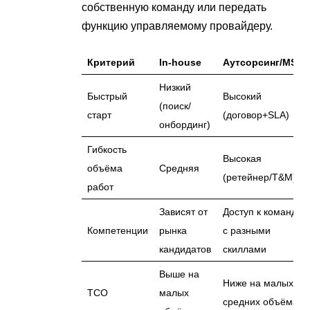
собственную команду или передать
функцию управляемому провайдеру.
Критерий
In-house
Аутсорсинг/MSP
Низкий
Быстрый
Высокий
(поиск/
старт
(договор+SLA)
онбординг)
Гибкость
Высокая
объёма
Средняя
(ретейнер/T&M)
работ
Зависят от
Доступ к команде
Компетенции
рынка
с разными
кандидатов
скиллами
Выше на
Ниже на малых/
TCO
малых
средних объёмах