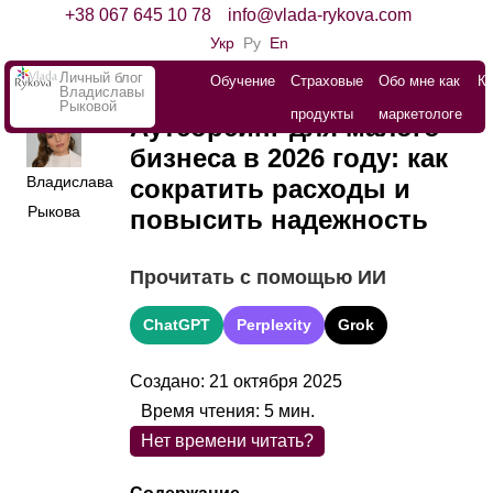
+38 067 645 10 78
info@vlada-rykova.com
Укр
Ру
En
Личный блог
Обучение
Страховые
Обо мне как
К
Владиславы
Рыковой
продукты
маркетологе
Аутсорсинг для малого
бизнеса в 2026 году: как
Владислава
сократить расходы и
Рыкова
повысить надежность
Прочитать с помощью ИИ
ChatGPT
Perplexity
Grok
Создано: 21 октября 2025
Время чтения:
5
мин.
Нет времени читать?