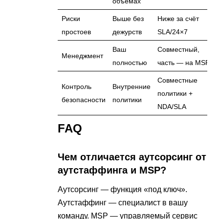
объёмах
Риски
Выше без
Ниже за счёт
простоев
дежурств
SLA/24×7
Ваш
Совместный,
Менеджмент
полностью
часть — на MSP
Совместные
Контроль
Внутренние
политики +
безопасности
политики
NDA/SLA
FAQ
Чем отличается аутсорсинг от
аутстаффинга и MSP?
Аутсорсинг — функция «под ключ».
Аутстаффинг — специалист в вашу
команду. MSP — управляемый сервис