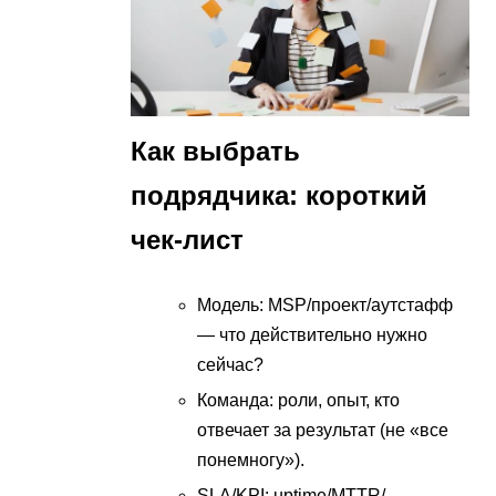
Как выбрать
подрядчика: короткий
чек-лист
Модель: MSP/проект/аутстафф
— что действительно нужно
сейчас?
Команда: роли, опыт, кто
отвечает за результат (не «все
понемногу»).
SLA/KPI: uptime/MTTR/