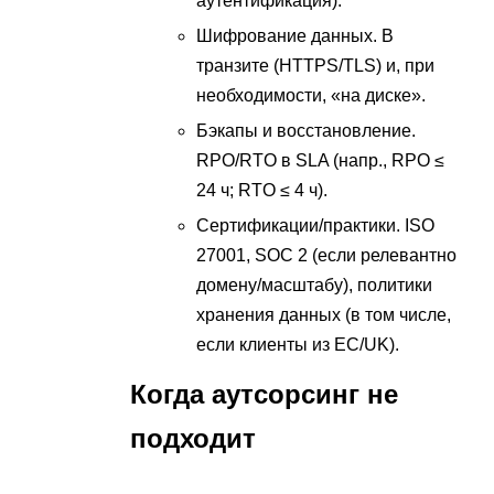
аутентификация).
Шифрование данных. В
транзите (HTTPS/TLS) и, при
необходимости, «на диске».
Бэкапы и восстановление.
RPO/RTO в SLA (напр., RPO ≤
24 ч; RTO ≤ 4 ч).
Сертификации/практики. ISO
27001, SOC 2 (если релевантно
домену/масштабу), политики
хранения данных (в том числе,
если клиенты из ЕС/UK).
Когда аутсорсинг не
подходит