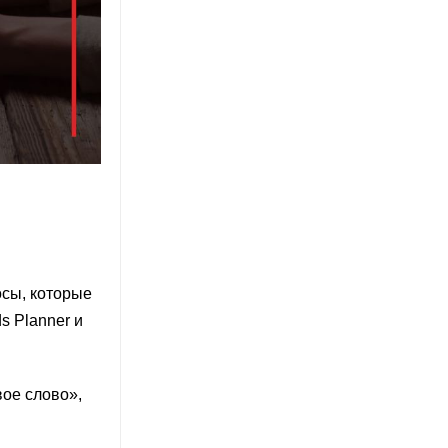
осы, которые
s Planner и
вое слово»,