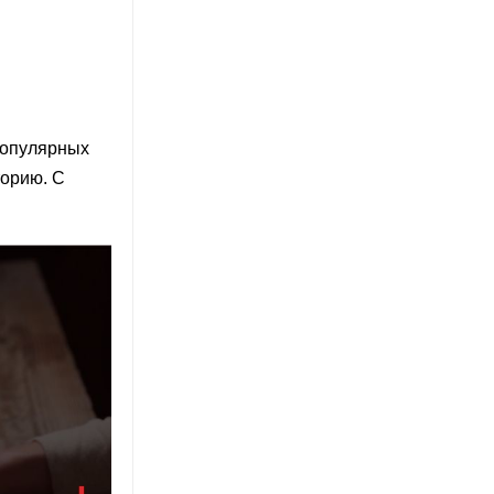
 популярных
торию. С