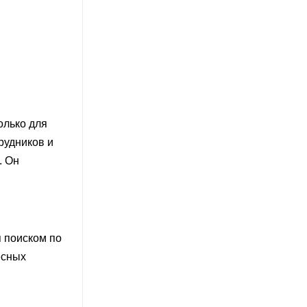
олько для
рудников и
. Он
я поиском по
есных