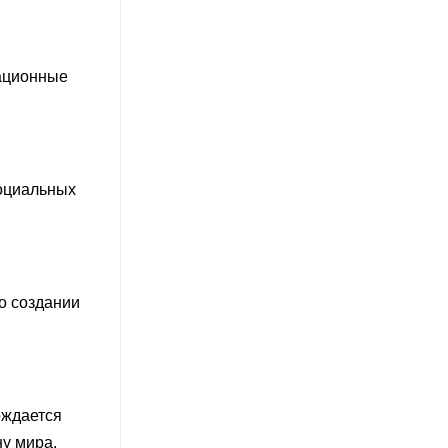
кационные
социальных
о создании
ождается
ну мира.