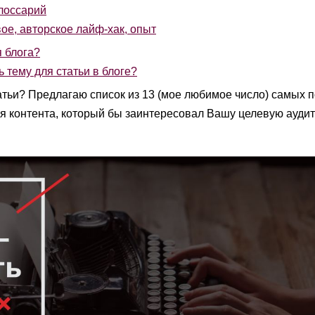
лоссарий
ое, авторское лайф-хак, опыт
 блога?
 тему для статьи в блоге?
татьи? Предлагаю список из 13 (мое любимое число) самых
ля контента, который бы заинтересовал Вашу целевую ауди