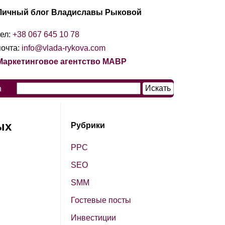
Личный блог Владиславы Рыковой
тел:
+38 067 645 10 78
почта:
info@vlada-rykova.com
Маркетинговое агентство МАВР
n
ых
Рубрики
PPC
SЕО
SМM
Гостевые посты
Инвестиции