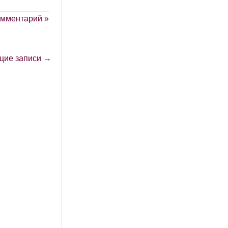
омментарий »
щие записи →