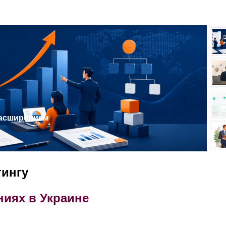
расширением
тингу
ниях в Украине