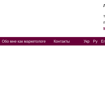
Обо мне как маркетологе
Контакты
Укр
Ру
E