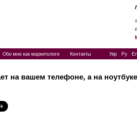
Обо мне как маркетологе
Контакты
Укр
Ру
E
ет на вашем телефоне, а на ноутбуке
И
ok