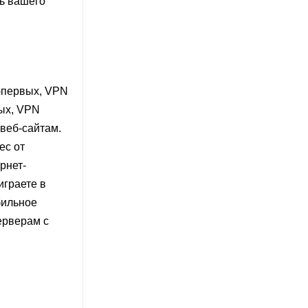
ть вашего
о-первых, VPN
рых, VPN
веб-сайтам.
ес от
рнет-
играете в
бильное
ерверам с