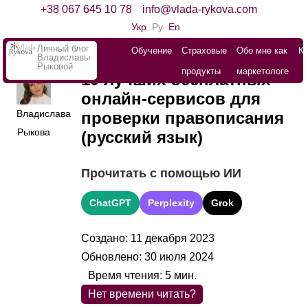
+38 067 645 10 78
info@vlada-rykova.com
Укр
Ру
En
Личный блог
Обучение
Страховые
Обо мне как
К
Владиславы
Рыковой
продукты
маркетологе
10 лучших бесплатных
онлайн-сервисов для
Владислава
проверки правописания
Рыкова
(русский язык)
Прочитать с помощью ИИ
ChatGPT
Perplexity
Grok
Создано: 11 декабря 2023
Обновлено: 30 июля 2024
Время чтения:
5
мин.
Нет времени читать?