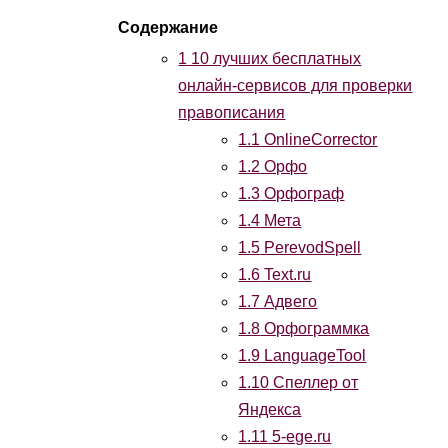
1
10 лучших бесплатных
онлайн-сервисов для проверки
правописания
1.1
OnlineCorrector
1.2
Орфо
1.3
Орфограф
1.4
Мета
1.5
PerevodSpell
1.6
Text.ru
1.7
Адвего
1.8
Орфограммка
1.9
LanguageTool
1.10
Спеллер от
Яндекса
1.11
5-ege.ru