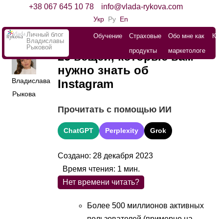
+38 067 645 10 78
info@vlada-rykova.com
Укр
Ру
En
Личный блог
Обучение
Страховые
Обо мне как
К
Владиславы
Рыковой
продукты
маркетологе
25 вещей, которые вам
нужно знать об
Владислава
Instagram
Рыкова
Прочитать с помощью ИИ
ChatGPT
Perplexity
Grok
Создано: 28 декабря 2023
Время чтения:
1
мин.
Нет времени читать?
Более 500 миллионов активных
пользователей (примерно на