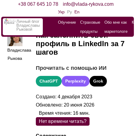
+38 067 645 10 78
info@vlada-rykova.com
Укр
Ру
En
Личный блог
Обучение
Страховые
Обо мне как
К
Владиславы
Рыковой
продукты
маркетологе
Как заполнить свой
профиль в LinkedIn за 7
Владислава
шагов
Рыкова
Прочитать с помощью ИИ
ChatGPT
Perplexity
Grok
Создано: 4 декабря 2023
Обновлено: 20 июня 2026
Время чтения:
16
мин.
Нет времени читать?