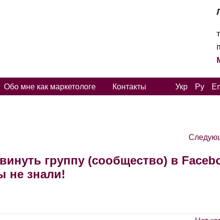
Обо мне как маркетологе
Контакты
Укр
Ру
E
Следую
двинуть группу (сообщество) в Faceb
ы не знали!