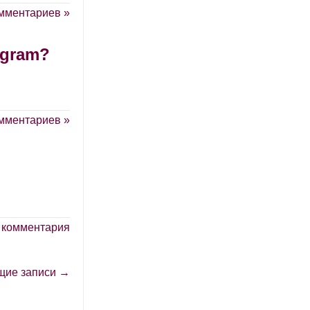
мментариев »
agram?
мментариев »
 комментария
щие записи →