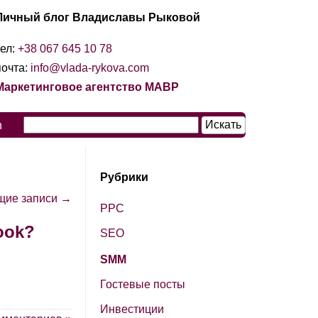
Личный блог Владиславы Рыковой
тел:
+38 067 645 10 78
почта:
info@vlada-rykova.com
Маркетинговое агентство МАВР
n
Рубрики
щие записи →
PPC
ook?
SЕО
SМM
Гостевые посты
Инвестиции