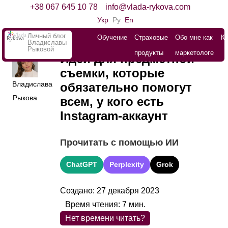
+38 067 645 10 78
info@vlada-rykova.com
Укр
Ру
En
Личный блог
Обучение
Страховые
Обо мне как
К
Владиславы
Рыковой
продукты
маркетологе
Идеи для предметной
съемки, которые
Владислава
обязательно помогут
Рыкова
всем, у кого есть
Instagram-аккаунт
Прочитать с помощью ИИ
ChatGPT
Perplexity
Grok
Создано: 27 декабря 2023
Время чтения:
7
мин.
Нет времени читать?