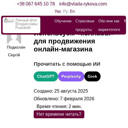
+38 067 645 10 78
info@vlada-rykova.com
Укр
Ру
En
Личный блог
Обучение
Страховые
Обо мне как
К
Владиславы
Рыковой
продукты
маркетологе
Используем «коллабы»
для продвижения
Подколзін
онлайн-магазина
Сергій
Прочитать с помощью ИИ
ChatGPT
Perplexity
Grok
Создано: 25 августа 2025
Обновлено: 7 февраля 2026
Время чтения:
2
мин.
Нет времени читать?