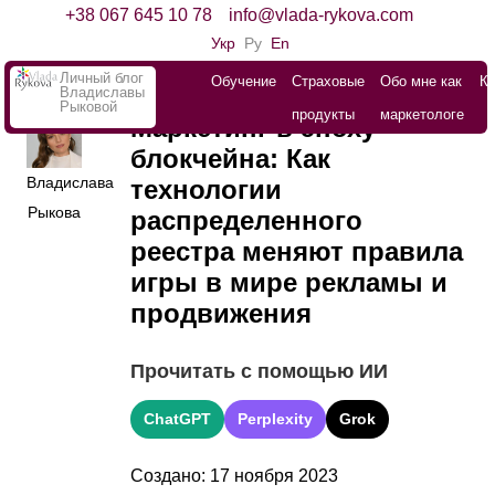
+38 067 645 10 78
info@vlada-rykova.com
Укр
Ру
En
Личный блог
Обучение
Страховые
Обо мне как
К
Владиславы
Рыковой
продукты
маркетологе
Маркетинг в эпоху
блокчейна: Как
Владислава
технологии
Рыкова
распределенного
реестра меняют правила
игры в мире рекламы и
продвижения
Прочитать с помощью ИИ
ChatGPT
Perplexity
Grok
Создано: 17 ноября 2023