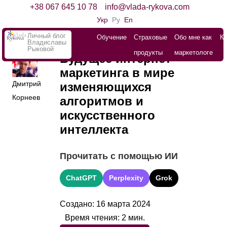
+38 067 645 10 78
info@vlada-rykova.com
Укр
Ру
En
Личный блог
Обучение
Страховые
Обо мне как
К
Владиславы
Рыковой
продукты
маркетологе
Будущее интернет-
маркетинга в мире
Дмитрий
изменяющихся
Корнеев
алгоритмов и
искусственного
интеллекта
Прочитать с помощью ИИ
ChatGPT
Perplexity
Grok
Создано: 16 марта 2024
Время чтения:
2
мин.