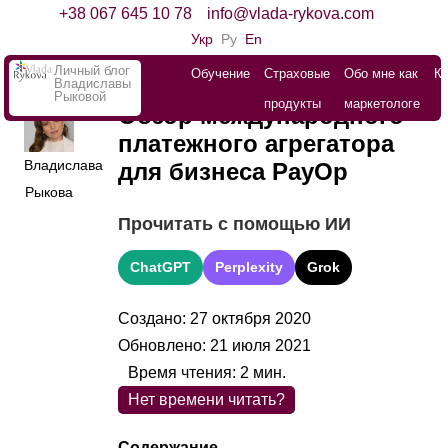
+38 067 645 10 78
info@vlada-rykova.com
Укр
Ру
En
Личный блог
Обучение
Страховые
Обо мне как
К
Владиславы
Рыковой
продукты
маркетологе
Обзор международного
платежного агрегатора
Владислава
для бизнеса PayOp
Рыкова
Прочитать с помощью ИИ
ChatGPT
Perplexity
Grok
Создано: 27 октября 2020
Обновлено: 21 июля 2021
Время чтения:
2
мин.
Нет времени читать?