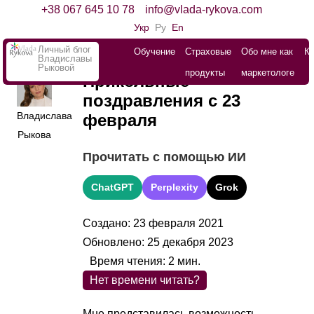
+38 067 645 10 78
info@vlada-rykova.com
Укр
Ру
En
Личный блог
Обучение
Страховые
Обо мне как
К
Владиславы
Рыковой
продукты
маркетологе
Прикольные
поздравления с 23
Владислава
февраля
Рыкова
Прочитать с помощью ИИ
ChatGPT
Perplexity
Grok
Создано: 23 февраля 2021
Обновлено: 25 декабря 2023
Время чтения:
2
мин.
Нет времени читать?
Мне представилась возможность