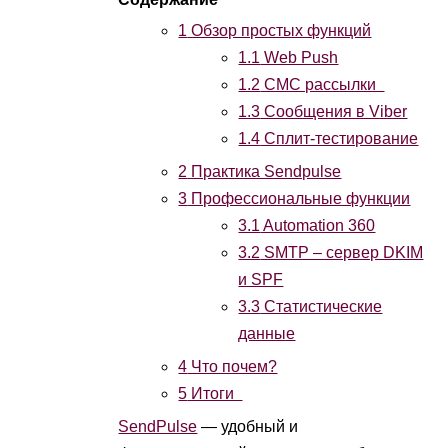
1
Обзор простых функций
1.1
Web Push
1.2
СМС рассылки
1.3
Сообщения в Viber
1.4
Сплит-тестирование
2
Практика Sendpulse
3
Профессиональные функции
3.1
Automation 360
3.2
SMTP – сервер DKIM
и SPF
3.3
Статистические
данные
4
Что почем?
5
Итоги
SendPulse
— удобный и