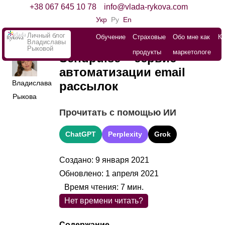
+38 067 645 10 78
info@vlada-rykova.com
Укр
Ру
En
Личный блог
Обучение
Страховые
Обо мне как
К
Владиславы
Рыковой
продукты
маркетологе
Sendpulse – сервис
автоматизации email
Владислава
рассылок
Рыкова
Прочитать с помощью ИИ
ChatGPT
Perplexity
Grok
Создано: 9 января 2021
Обновлено: 1 апреля 2021
Время чтения:
7
мин.
Нет времени читать?