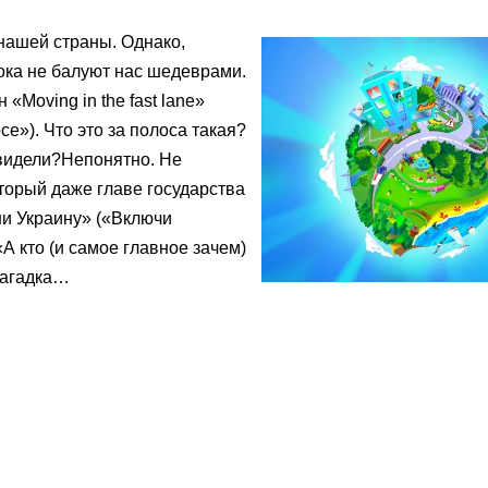
 нашей страны. Однако,
ока не балуют нас шедеврами.
 «Moving in the fast lane»
се»). Что это за полоса такая?
 видели?Непонятно. Не
оторый даже главе государства
ни Украину» («Включи
«А кто (и самое главное зачем)
Загадка…