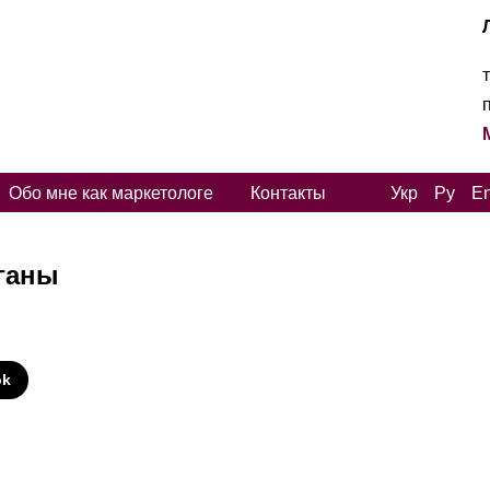
Обо мне как маркетологе
Контакты
Укр
Ру
E
ганы
И
ok