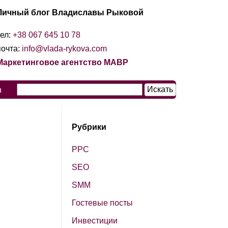
Личный блог Владиславы Рыковой
тел:
+38 067 645 10 78
почта:
info@vlada-rykova.com
Маркетинговое агентство МАВР
n
Рубрики
PPC
SЕО
SМM
Гостевые посты
Инвестиции