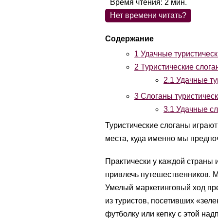
Время чтения:
2
мин.
Нет времени читать?
1
Удачные туристически
2
Туристические слога
2.1
Удачные ту
3
Слоганы туристическ
3.1
Удачные сл
Туристические слоганы играют
места, куда именно мы предпо
Практически у каждой страны 
привлечь путешественников. М
Умелый маркетинговый ход пре
из туристов, посетивших «зеле
футболку или кепку с этой над