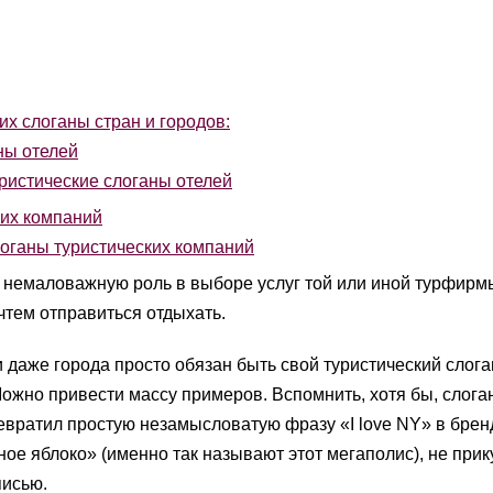
х слоганы стран и городов:
ны отелей
ристические слоганы отелей
их компаний
оганы туристических компаний
 немаловажную роль в выборе услуг той или иной турфирмы
чтем отправиться отдыхать.
и даже города просто обязан быть свой туристический слог
ожно привести массу примеров. Вспомнить, хотя бы, слога
вратил простую незамысловатую фразу «I love NY» в бренд
ное яблоко» (именно так называют этот мегаполис), не прик
писью.