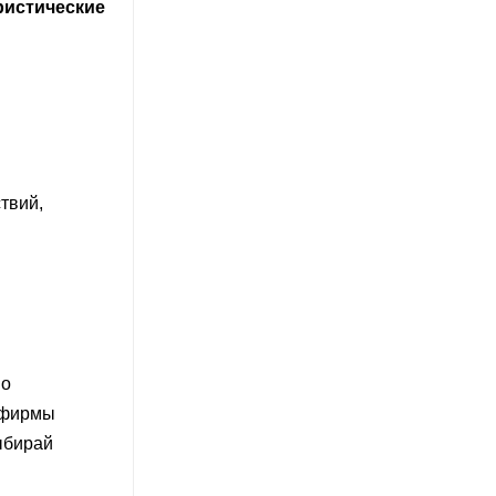
ристические
твий,
но
рфирмы
ыбирай