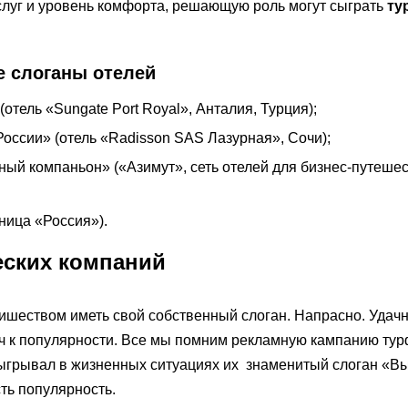
слуг и уровень комфорта, решающую роль могут сыграть
ту
е слоганы отелей
отель «Sungate Port Royal», Анталия, Турция);
оссии» (отель «Radisson SAS Лазурная», Сочи);
ый компаньон» («Азимут», сеть отелей для бизнес-путешес
ница «Россия»).
еских компаний
ишеством иметь свой собственный слоган. Напрасно. Удач
юч к популярности. Все мы помним рекламную кампанию ту
ыгрывал в жизненных ситуациях их знаменитый слоган «В
сть популярность.