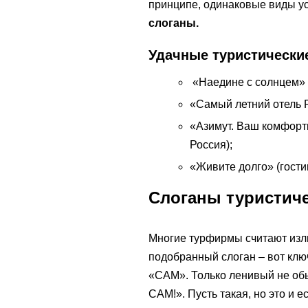
принципе, одинаковые виды у
слоганы.
Удачные туристически
«Наедине с солнцем» (
«Самый летний отель Р
«Азимут. Ваш комфортн
Россия);
«Живите долго» (гости
Слоганы туристич
Многие турфирмы считают изл
подобранный слоган – вот кл
«САМ». Только ленивый не об
САМ!». Пусть такая, но это и е