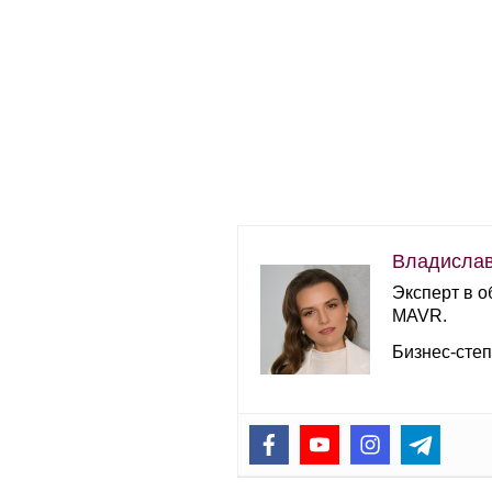
Владисла
Эксперт в о
MAVR.
Бизнес-сте