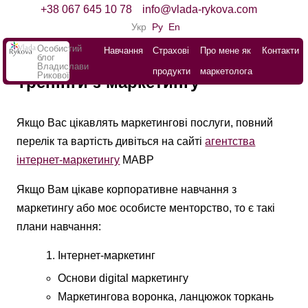
+38 067 645 10 78
info@vlada-rykova.com
Укр
Ру
En
Особистий
Навчання
Страхові
Про мене як
Контакти
блог
Владислави
продукти
маркетолога
Рикової
Тренінги з маркетингу
Якщо Вас цікавлять маркетингові послуги, повний
перелік та вартість дивіться на сайті
агентства
інтернет-маркетингу
МАВР
Якщо Вам цікаве корпоративне навчання з
маркетингу або моє особисте менторство, то є такі
плани навчання:
Інтернет-маркетинг
Основи digital маркетингу
Маркетингова воронка, ланцюжок торкань