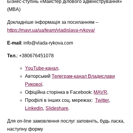
Бізнес-ступінь «Майстер ділового адміністрування»
(MBA)
Докладніше інформація за посиланням –
https://mavr.ua/ua/team/vladislava-rykova/
E-mail
: info@vlada-rykova.com
Тел.
: +380676451078
YouTube-канал
.
Авторський
Телеграм-канал Владислави
Рикової
.
Офіційна сторінка в Facebook:
MAVR
.
Профілі в інших соц. мережах:
Twitter
,
Linkedin
,
Slideshare
.
Для on-line замовлення послуг заповніть, будь ласка,
наступну форму