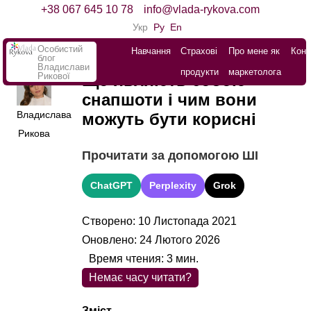
+38 067 645 10 78
info@vlada-rykova.com
Укр
Ру
En
Особистий
Навчання
Страхові
Про мене як
Конт
блог
Владислави
продукти
маркетолога
Рикової
Що являють собою
снапшоти і чим вони
Владислава
можуть бути корисні
Рикова
Прочитати за допомогою ШІ
ChatGPT
Perplexity
Grok
Створено: 10 Листопада 2021
Оновлено: 24 Лютого 2026
Время чтения:
3
мин.
Немає часу читати?