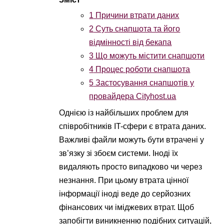
1
Причини втрати даних
2
Суть снапшота та його
відмінності від бекапа
3
Що можуть містити снапшоти
4
Процес роботи снапшота
5
Застосування снапшотів у
провайдера Cityhost.ua
Однією із найбільших проблем для
співробітників IT-сфери є втрата даних.
Важливі файли можуть бути втрачені у
зв’язку зі збоєм системи. Іноді їх
видаляють просто випадково чи через
незнання. При цьому втрата цінної
інформації іноді веде до серйозних
фінансових чи іміджевих втрат. Щоб
запобігти виникненню подібних ситуацій,