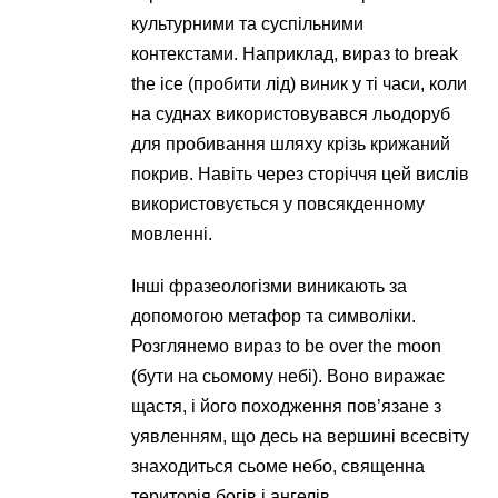
культурними та суспільними
контекстами. Наприклад, вираз to break
the ice (пробити лід) виник у ті часи, коли
на суднах використовувався льодоруб
для пробивання шляху крізь крижаний
покрив. Навіть через сторіччя цей вислів
використовується у повсякденному
мовленні.
Інші фразеологізми виникають за
допомогою метафор та символіки.
Розглянемо вираз to be over the moon
(бути на сьомому небі). Воно виражає
щастя, і його походження пов’язане з
уявленням, що десь на вершині всесвіту
знаходиться сьоме небо, священна
територія богів і ангелів.