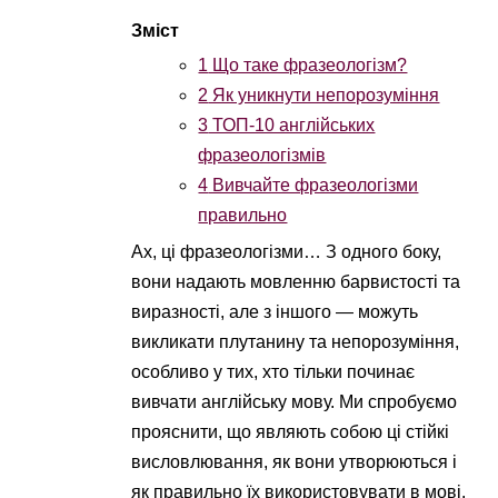
1
Що таке фразеологізм?
2
Як уникнути непорозуміння
3
ТОП-10 англійських
фразеологізмів
4
Вивчайте фразеологізми
правильно
Ах, ці фразеологізми… З одного боку,
вони надають мовленню барвистості та
виразності, але з іншого — можуть
викликати плутанину та непорозуміння,
особливо у тих, хто тільки починає
вивчати англійську мову. Ми спробуємо
прояснити, що являють собою ці стійкі
висловлювання, як вони утворюються і
як правильно їх використовувати в мові.