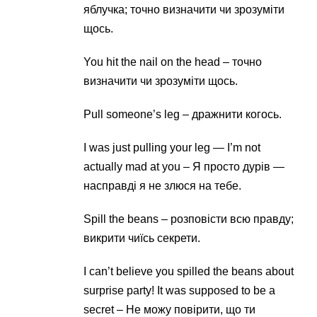
яблучка; точно визначити чи зрозуміти
щось.
You hit the nail on the head – точно
визначити чи зрозуміти щось.
Pull someone’s leg – дражнити когось.
I was just pulling your leg — I’m not
actually mad at you – Я просто дурів —
насправді я не злюся на тебе.
Spill the beans – розповісти всю правду;
викрити чиїсь секрети.
I can’t believe you spilled the beans about
surprise party! It was supposed to be a
secret – Не можу повірити, що ти