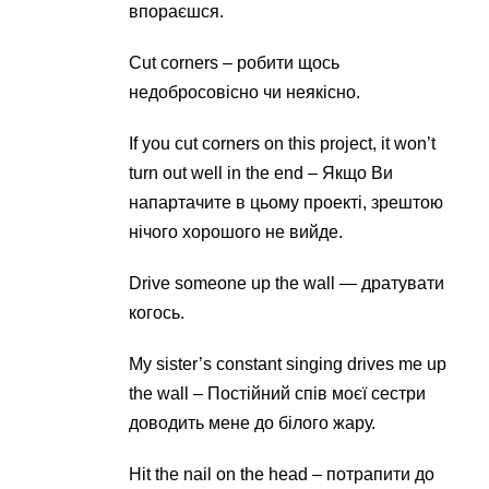
впораєшся.
Cut corners – робити щось
недобросовісно чи неякісно.
If you cut corners on this project, it won’t
turn out well in the end – Якщо Ви
напартачите в цьому проекті, зрештою
нічого хорошого не вийде.
Drive someone up the wall — дратувати
когось.
My sister’s constant singing drives me up
the wall – Постійний спів моєї сестри
доводить мене до білого жару.
Hit the nail on the head – потрапити до