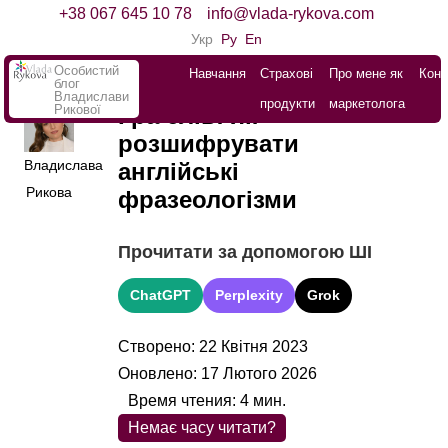
+38 067 645 10 78
info@vlada-rykova.com
Укр
Ру
En
Особистий
Навчання
Страхові
Про мене як
Конт
блог
Владислави
продукти
маркетолога
Рикової
Гра слів: як
розшифрувати
Владислава
англійські
Рикова
фразеологізми
Прочитати за допомогою ШІ
ChatGPT
Perplexity
Grok
Створено: 22 Квітня 2023
Оновлено: 17 Лютого 2026
Время чтения:
4
мин.
Немає часу читати?