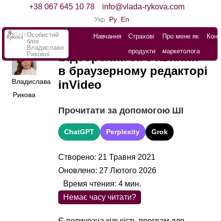
+38 067 645 10 78
info@vlada-rykova.com
Укр
Ру
En
Особистий
Навчання
Страхові
Про мене як
Конт
блог
Владислави
продукти
маркетолога
Рикової
Відеоролик за 5 хвилин
в браузерному редакторі
Владислава
inVideo
Рикова
Прочитати за допомогою ШІ
ChatGPT
Perplexity
Grok
Створено: 21 Травня 2021
Оновлено: 27 Лютого 2026
Время чтения:
4
мин.
Немає часу читати?
Є величезна кількість програм для