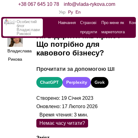
+38 067 645 10 78
info@vlada-rykova.com
Укр
Ру
En
Особистий
Навчання
Страхові
Про мене як
Конт
блог
Владислави
продукти
маркетолога
Рикової
Як відкрити кав’ярню?
Що потрібно для
Владислава
кавового бізнесу?
Рикова
Прочитати за допомогою ШІ
ChatGPT
Perplexity
Grok
Створено: 19 Січня 2023
Оновлено: 17 Лютого 2026
Время чтения:
3
мин.
Немає часу читати?