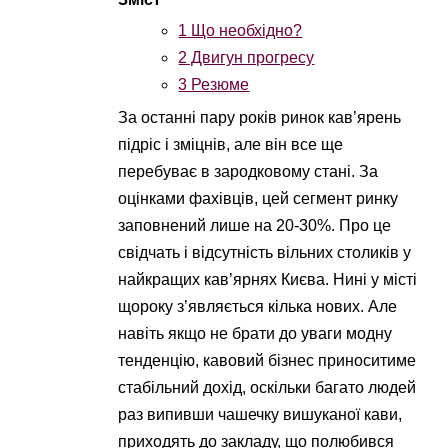
1
Що необхідно?
2
Двигун прогресу
3
Резюме
За останні пару років ринок кав’ярень
підріс і зміцнів, але він все ще
перебуває в зародковому стані. За
оцінками фахівців, цей сегмент ринку
заповнений лише на 20-30%. Про це
свідчать і відсутність вільних столиків у
найкращих кав’ярнях Києва. Нині у місті
щороку з’являється кілька нових. Але
навіть якщо не брати до уваги модну
тенденцію, кавовий бізнес приноситиме
стабільний дохід, оскільки багато людей
раз випивши чашечку вишуканої кави,
приходять до закладу, що полюбився