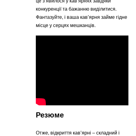
це з’явилося у кав’ярнях завдяки
конкуренції та бажанню виділитися.
Фантазуйте, і ваша кав’ярня займе гідне
місце у серцях мешканців.
Резюме
Отже, відкриття кав’ярні – складний і