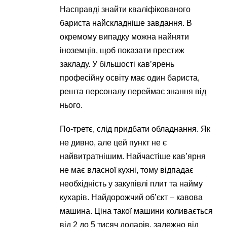
Насправді знайти кваліфікованого
бариста найскладніше завдання. В
окремому випадку можна найняти
іноземців, щоб показати престиж
закладу. У більшості кав’ярень
професійну освіту має один бариста,
решта персоналу переймає знання від
нього.
По-третє, слід придбати обладнання. Як
не дивно, але цей пункт не є
найвитратнішим. Найчастіше кав’ярня
не має власної кухні, тому відпадає
необхідність у закупівлі плит та найму
кухарів. Найдорожчий об’єкт – кавова
машина. Ціна такої машини коливається
від 2 до 5 тисяч доларів, залежно від