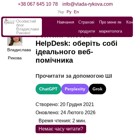
+38 067 645 10 78
info@vlada-rykova.com
Укр
Ру
En
Особистий
Навчання
Страхові
Про мене як
Конт
блог
Владислави
продукти
маркетолога
Рикової
Рейтинг систем
HelpDesk: оберіть собі
Владислава
ідеального веб-
Рикова
помічника
Прочитати за допомогою ШІ
ChatGPT
Perplexity
Grok
Створено: 20 Грудня 2021
Оновлено: 24 Лютого 2026
Время чтения:
2
мин.
Немає часу читати?