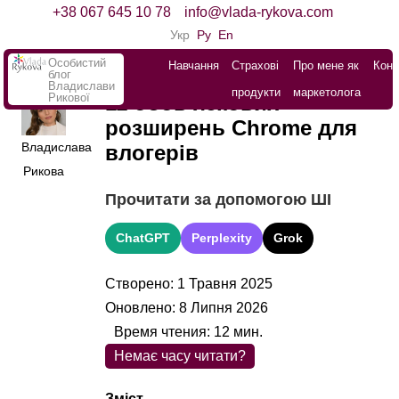
+38 067 645 10 78
info@vlada-rykova.com
Укр
Ру
En
Особистий
Навчання
Страхові
Про мене як
Конт
блог
Владислави
продукти
маркетолога
Рикової
11 обов’язкових
розширень Chrome для
Владислава
влогерів
Рикова
Прочитати за допомогою ШІ
ChatGPT
Perplexity
Grok
Створено: 1 Травня 2025
Оновлено: 8 Липня 2026
Время чтения:
12
мин.
Немає часу читати?