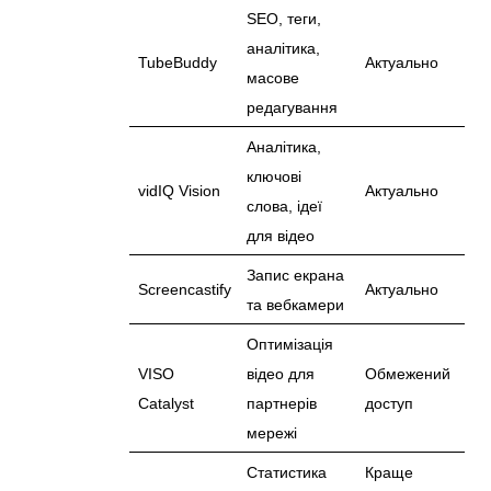
SEO, теги,
аналітика,
TubeBuddy
Актуально
масове
редагування
Аналітика,
ключові
vidIQ Vision
Актуально
слова, ідеї
для відео
Запис екрана
Screencastify
Актуально
та вебкамери
Оптимізація
VISO
відео для
Обмежений
Catalyst
партнерів
доступ
мережі
Статистика
Краще