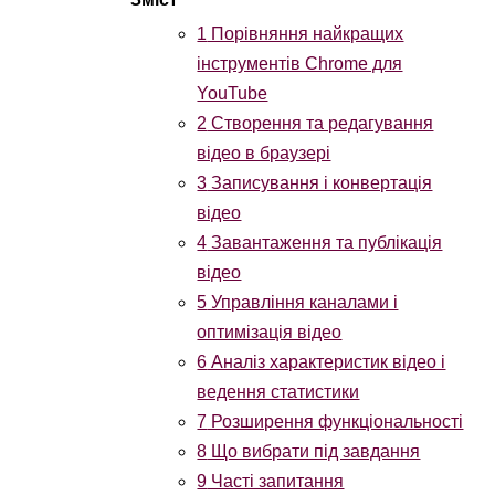
1
Порівняння найкращих
інструментів Chrome для
YouTube
2
Створення та редагування
відео в браузері
3
Записування і конвертація
відео
4
Завантаження та публікація
відео
5
Управління каналами і
оптимізація відео
6
Аналіз характеристик відео і
ведення статистики
7
Розширення функціональності
8
Що вибрати під завдання
9
Часті запитання