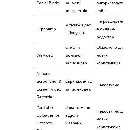
Social Blade
каналів і
використовувати
конкурентів
сайт
Не розширення,
Монтаж відео
Clipchamp
а онлайн-
в браузері
редактор
Онлайн-
Обмежено для
WeVideo
монтаж і
нових
запис відео
користувачів
Nimbus
Screenshot &
Скриншоти та
Недоступно
Screen Video
запис екрана
Recorder
YouTube
Завантаження
Недоступно для
Uploader for
відео з
нових
Dropbox,
хмарних
користувачів