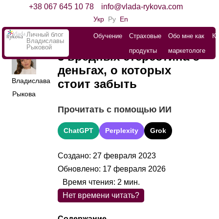
+38 067 645 10 78
info@vlada-rykova.com
Укр
Ру
En
Личный блог
Обучение
Страховые
Обо мне как
К
Владиславы
Рыковой
продукты
маркетологе
3 вредных стереотипа о
деньгах, о которых
Владислава
стоит забыть
Рыкова
Прочитать с помощью ИИ
ChatGPT
Perplexity
Grok
Создано: 27 февраля 2023
Обновлено: 17 февраля 2026
Время чтения:
2
мин.
Нет времени читать?