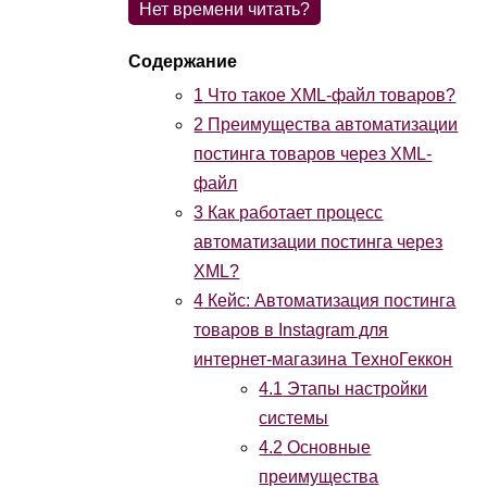
Нет времени читать?
1
Что такое XML-файл товаров?
2
Преимущества автоматизации
постинга товаров через XML-
файл
3
Как работает процесс
автоматизации постинга через
XML?
4
Кейс: Автоматизация постинга
товаров в Instagram для
интернет-магазина ТехноГеккон
4.1
Этапы настройки
системы
4.2
Основные
преимущества