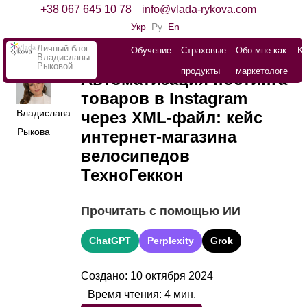
+38 067 645 10 78
info@vlada-rykova.com
Укр
Ру
En
Личный блог
Обучение
Страховые
Обо мне как
К
Владиславы
Рыковой
продукты
маркетологе
Автоматизация постинга
товаров в Instagram
Владислава
через XML-файл: кейс
Рыкова
интернет-магазина
велосипедов
ТехноГеккон
Прочитать с помощью ИИ
ChatGPT
Perplexity
Grok
Создано: 10 октября 2024
Время чтения:
4
мин.