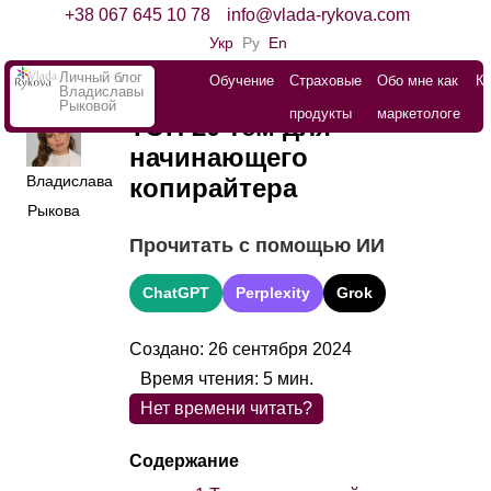
+38 067 645 10 78
info@vlada-rykova.com
Укр
Ру
En
Личный блог
Обучение
Страховые
Обо мне как
К
Владиславы
Рыковой
продукты
маркетологе
ТОП 20 тем для
начинающего
Владислава
копирайтера
Рыкова
Прочитать с помощью ИИ
ChatGPT
Perplexity
Grok
Создано: 26 сентября 2024
Время чтения:
5
мин.
Нет времени читать?