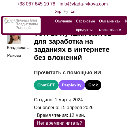
+38 067 645 10 78
info@vlada-rykova.com
Укр
Ру
En
Личный блог
Обучение
Страховые
Обо мне как
К
Владиславы
Рыковой
продукты
маркетологе
ТОП-15 лучших сайтов
для заработка на
Владислава
заданиях в интернете
Рыкова
без вложений
Прочитать с помощью ИИ
ChatGPT
Perplexity
Grok
Создано: 1 марта 2024
Обновлено: 15 апреля 2026
Время чтения:
12
мин.
Нет времени читать?