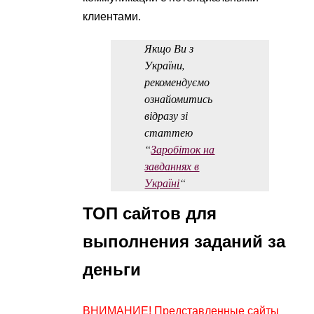
клиентами.
Якщо Ви з
України,
рекомендуємо
ознайомитись
відразу зі
статтею
“
Заробіток на
завданнях в
Україні
“
ТОП сайтов для
выполнения заданий за
деньги
ВНИМАНИЕ! Представленные сайты