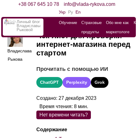
+38 067 645 10 78
info@vlada-rykova.com
Укр
Ру
En
Личный блог
Обучение
Страховые
Обо мне как
К
Владиславы
Рыковой
продукты
маркетологе
Чек-лист для проверки
интернет-магазина перед
Владислава
стартом
Рыкова
Прочитать с помощью ИИ
ChatGPT
Perplexity
Grok
Создано: 27 декабря 2023
Время чтения:
8
мин.
Нет времени читать?