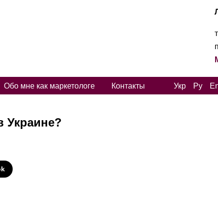
Обо мне как маркетологе
Контакты
Укр
Ру
E
в Украине?
И
ok