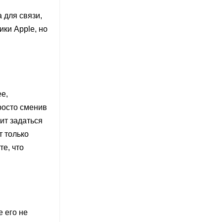
 для связи,
ики Apple, но
ее,
росто сменив
оит задаться
т только
е, что
е его не