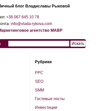
Личный блог Владиславы Рыковой
тел:
+38 067 645 10 78
почта:
info@vlada-rykova.com
Маркетинговое агентство МАВР
n
Рубрики
PPC
SЕО
SМM
Гостевые посты
Инвестиции