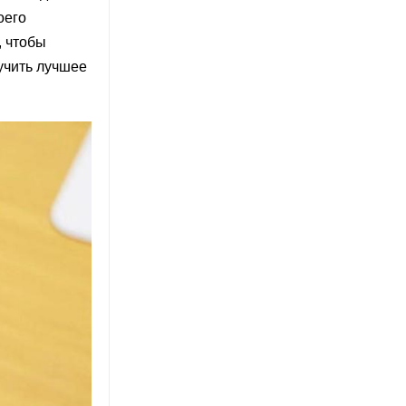
оего
, чтобы
учить лучшее