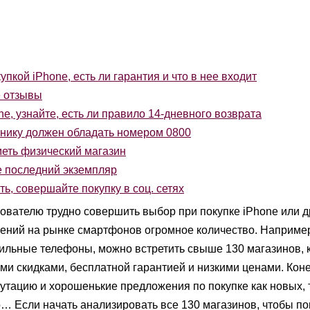
пкой iPhone, есть ли гарантия и что в нее входит
е отзывы
e, узнайте, есть ли правило 14-дневного возврата
нику должен обладать номером 0800
еть физический магазин
е последний экземпляр
ь, совершайте покупку в соц. сетях
вателю трудно совершить выбор при покупке iPhone или д
жений на рынке смартфонов огромное количество. Например
бильные телефоны, можно встретить свыше 130 магазинов, 
и скидками, бесплатной гарантией и низкими ценами. Коне
утацию и хорошенькие предложения по покупке как новых, т
 Если начать анализировать все 130 магазинов, чтобы пон