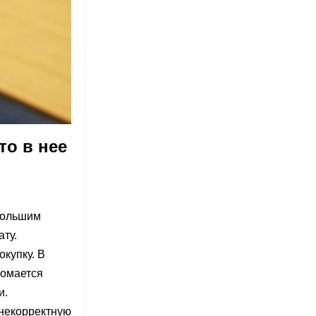
то в нее
ебольшим
ту.
купку. В
ломается
и.
 некорректную