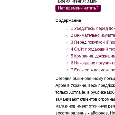
Время чтения:
3
мин.
Нет времени читать?
1
Убедитесь, перед поку
2
Внимательно изучит
3
Перед покупкой iPhon
4
Сайт, продающий тех
5
Компания, должна им
6
Никогда не покупайт
7
Если есть возможност
Сегодня обыкновенному пользо
Apple в Украине, ведь предло
только Хотлайн, в рубрике мо
заманивают клиентов огромным
магазинов имеет отличную реп
восстановленных айфонов. Но…