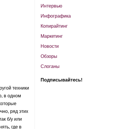
Интервью
Инфографика
Копирайтинг
Маркетинг
Новости
Обзоры
Слоганы
Подписывайтесь!
ругой техники
, в одном
которые
чно, ряд этих
ак б/у или
ять, где в