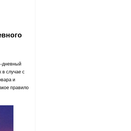
евного
4-дневный
 в случае с
овара и
такое правило