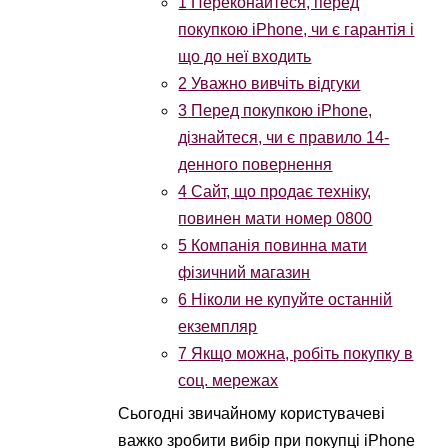
1
Переконайтеся, перед
покупкою iPhone, чи є гарантія і
що до неї входить
2
Уважно вивчіть відгуки
3
Перед покупкою iPhone,
дізнайтеся, чи є правило 14-
денного повернення
4
Сайт, що продає техніку,
повинен мати номер 0800
5
Компанія повинна мати
фізичний магазин
6
Ніколи не купуйте останній
екземпляр
7
Якщо можна, робіть покупку в
соц. мережах
Сьогодні звичайному користувачеві
важко зробити вибір при покупці iPhone