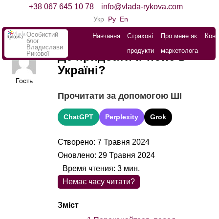
+38 067 645 10 78
info@vlada-rykova.com
Укр
Ру
En
Особистий
Навчання
Страхові
Про мене як
Конт
блог
Владислави
продукти
маркетолога
Рикової
Де придбати iPhone в
Україні?
Гость
Прочитати за допомогою ШІ
ChatGPT
Perplexity
Grok
Створено: 7 Травня 2024
Оновлено: 29 Травня 2024
Время чтения:
3
мин.
Немає часу читати?