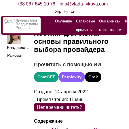
+38 067 645 10 78
info@vlada-rykova.com
Укр
Ру
En
Личный блог
Обучение
Страховые
Обо мне как
К
Владиславы
Рыковой
продукты
маркетологе
Хостинг для сайта:
основы правильного
Владислава
выбора провайдера
Рыкова
Прочитать с помощью ИИ
ChatGPT
Perplexity
Grok
Создано: 14 апреля 2022
Время чтения:
11
мин.
Нет времени читать?