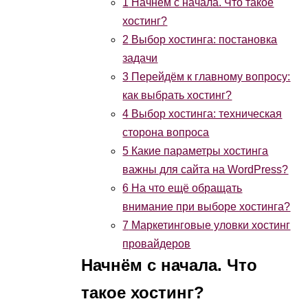
1
Начнём с начала. Что такое
хостинг?
2
Выбор хостинга: постановка
задачи
3
Перейдём к главному вопросу:
как выбрать хостинг?
4
Выбор хостинга: техническая
сторона вопроса
5
Какие параметры хостинга
важны для сайта на WordPress?
6
На что ещё обращать
внимание при выборе хостинга?
7
Маркетинговые уловки хостинг
провайдеров
Начнём с начала. Что
такое хостинг
?