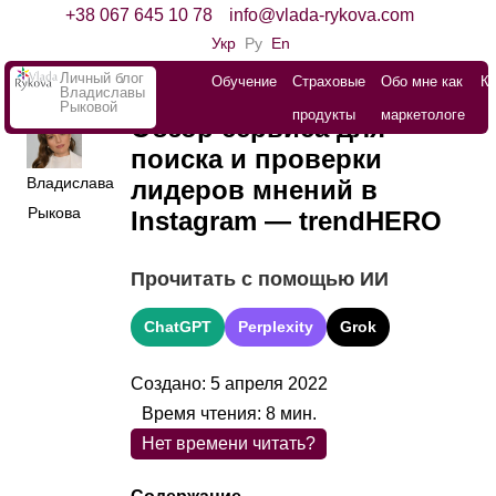
+38 067 645 10 78
info@vlada-rykova.com
Укр
Ру
En
Личный блог
Обучение
Страховые
Обо мне как
К
Владиславы
Рыковой
продукты
маркетологе
Обзор сервиса для
поиска и проверки
Владислава
лидеров мнений в
Рыкова
Instagram — trendHERO
Прочитать с помощью ИИ
ChatGPT
Perplexity
Grok
Создано: 5 апреля 2022
Время чтения:
8
мин.
Нет времени читать?