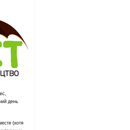
ес,
чий день
месте (хотя