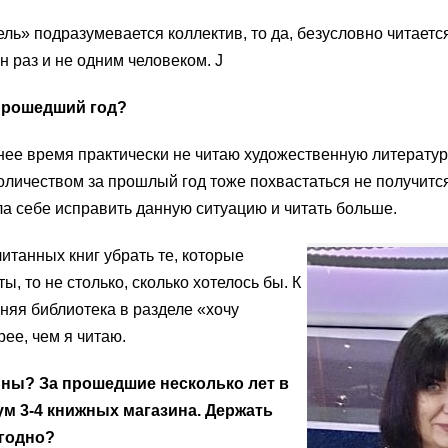
ель» подразумевается коллектив, то да, безусловно читаетс
 раз и не одним человеком. J
 прошедший год?
нее время практически не читаю художественную литератур
количеством за прошлый год тоже похвастаться не получится
ла себе исправить данную ситуацию и читать больше.
читанных книг убрать те, которые
ы, то не столько, сколько хотелось бы. К
яя библиотека в разделе «хочу
рее, чем я читаю.
ины? За прошедшие несколько лет в
м 3-4 книжных магазина. Держать
годно?