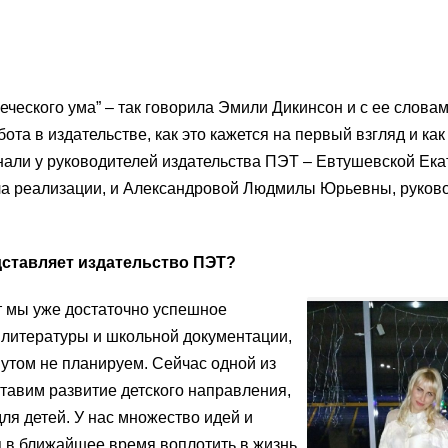
еческого ума” – так говорила Эмили Дикинсон и с ее слова
ота в издательстве, как это кажется на первый взгляд и как
знали у руководителей издательства ПЭТ – Евтушевской Ек
ла реализации, и Александровой Людмилы Юрьевны, руков
едставляет издательство ПЭТ?
т мы уже достаточно успешное
 литературы и школьной документации,
нутом не планируем. Сейчас одной из
тавим развитие детского направления,
ля детей. У нас множество идей и
 в ближайшее время воплотить в жизнь.