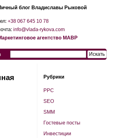
Личный блог Владиславы Рыковой
тел:
+38 067 645 10 78
почта:
info@vlada-rykova.com
Маркетинговое агентство МАВР
n
нная
Рубрики
PPC
SЕО
SМM
Гостевые посты
Инвестиции