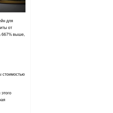
ейн для
иты от
на 667% выше,
ны стоимостью
 этого
рая