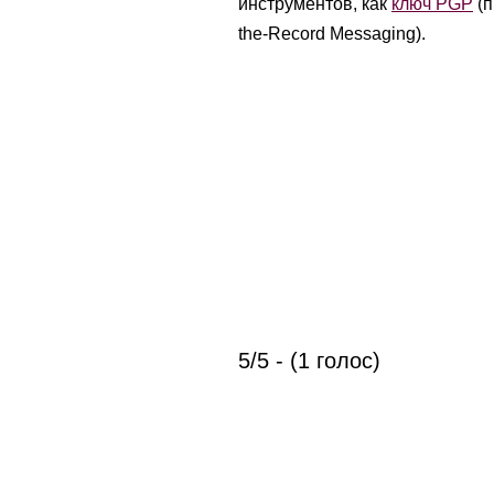
инструментов, как
ключ PGP
(п
the-Record Messaging).
5/5 - (1 голос)