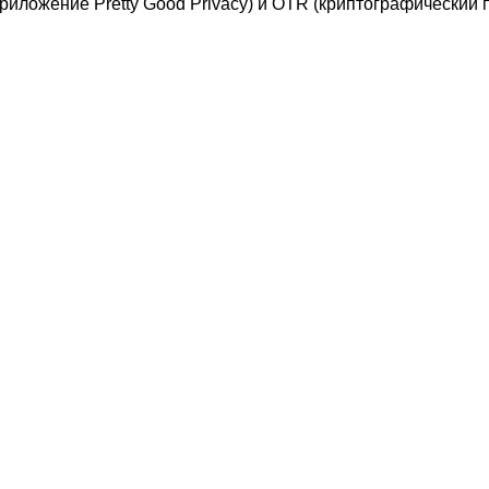
риложение Pretty Good Privacy) и OTR (криптографический п