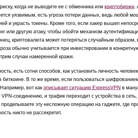
риску, когда не выводите ее с обменника или
криптобиржи
.
ется уязвимым, есть угроза потери данных, ведь любой м
ией и украсть токены. Кроме того, если хакер вышел непос
нг или другую атаку, чтобы обойти механизм аутентификаци
конец, криптовалюта может потеряться случайным образом, 
роза обычно учитывается при инвестировании в конкретну
трим случаи намеренной кражи.
ть, есть сотни способов, как установить личность человек
 биткоине. В то же время, если пользоваться шифрование
 Например, вот как
описывает ситуацию ExpressVPN
в ману
VPN-соединению, и трафик переходит с устройства в сеть,
 проделываете эту несложную операцию на гаджете, где пр
ость никто не рассекретит.