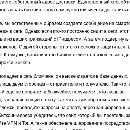
ываете собственный адрес доставки. Единственный способ 
ользовать биткоин, когда вам нужно физически доставить п
е, вы естественным образом создаете сообщение на смарт
дж в сеть. Однако если кто-то постоянно сидит в сети, этот
ые из ваших транзакций с IP-адресом. А затем подвергнуть
окенов. С другой стороны, от этого несложно защититься. 
r. К тому же, большинство биткоин-клиентов и кошельков дл
рокси Socks5.
попадает в сеть блокчейн, он высвечивается в базе данных. 
лишь двум сторонам – отправителю и получателю. Так что, 
ый еще не появился в блокчейне, получается, что лишь вы –
к, запрашивающий оплату. Так что таким образом также мож
слежки, проводите запросы на оплату через зашифрованны
иткоин-адреса убедитесь, что сайт, который вы посетили, 
йте VPN и Tor. А также обеспечьте шифрование посредство