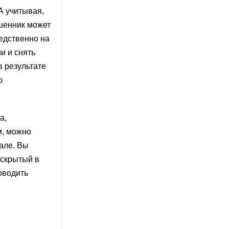
 А учитывая,
ошенник может
редственно на
и и снять
в результате
ю
а,
м, можно
але. Вы
 скрытый в
оводить