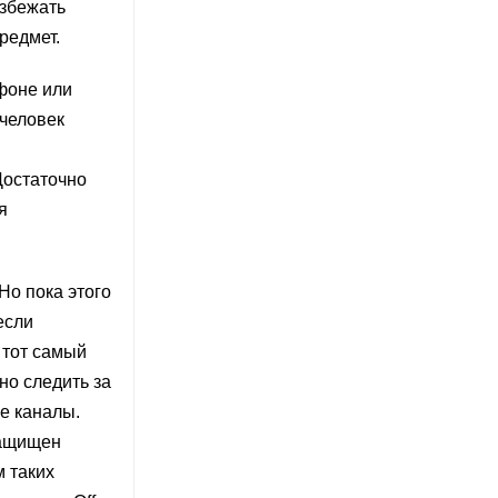
избежать
редмет.
фоне или
 человек
Достаточно
я
Но пока этого
если
 тот самый
но следить за
е каналы.
защищен
м таких