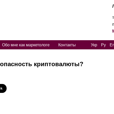
Обо мне как маркетологе
Контакты
Укр
Ру
E
езопасность криптовалюты?
И
ok