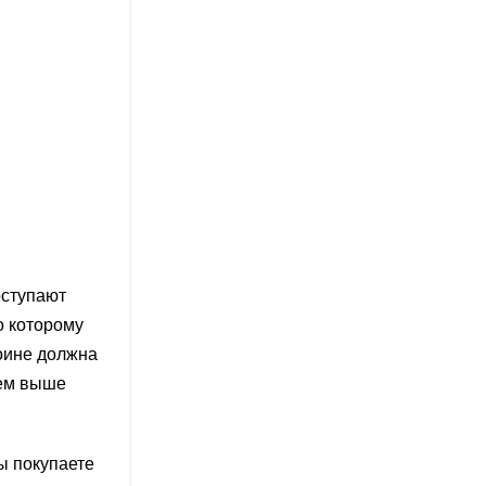
оступают
о которому
коине должна
тем выше
ы покупаете