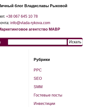
Личный блог Владиславы Рыковой
тел:
+38 067 645 10 78
почта:
info@vlada-rykova.com
Маркетинговое агентство МАВР
n
Рубрики
PPC
SЕО
SМM
Гостевые посты
Инвестиции