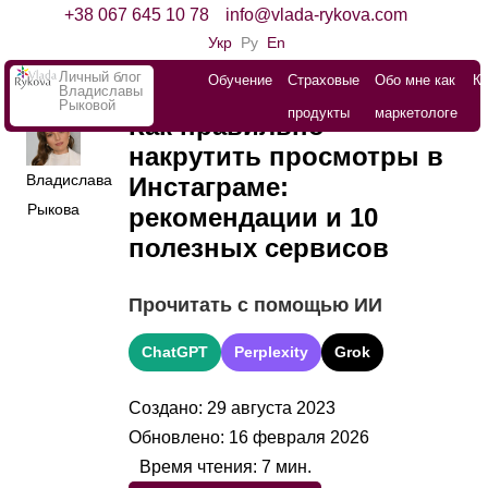
+38 067 645 10 78
info@vlada-rykova.com
Укр
Ру
En
Личный блог
Обучение
Страховые
Обо мне как
К
Владиславы
Рыковой
продукты
маркетологе
Как правильно
накрутить просмотры в
Владислава
Инстаграме:
Рыкова
рекомендации и 10
полезных сервисов
Прочитать с помощью ИИ
ChatGPT
Perplexity
Grok
Создано: 29 августа 2023
Обновлено: 16 февраля 2026
Время чтения:
7
мин.