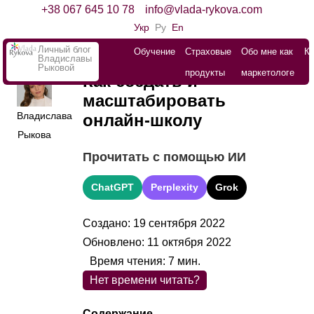
+38 067 645 10 78
info@vlada-rykova.com
Укр
Ру
En
Личный блог
Обучение
Страховые
Обо мне как
К
Владиславы
Рыковой
продукты
маркетологе
Как создать и
масштабировать
Владислава
онлайн-школу
Рыкова
Прочитать с помощью ИИ
ChatGPT
Perplexity
Grok
Создано: 19 сентября 2022
Обновлено: 11 октября 2022
Время чтения:
7
мин.
Нет времени читать?