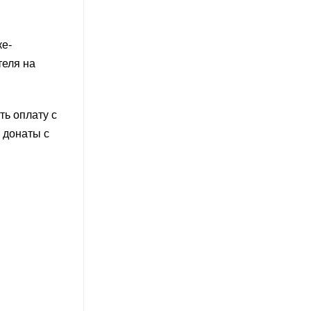
ке-
теля на
ть оплату с
 донаты с