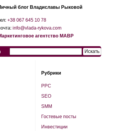
Личный блог Владиславы Рыковой
тел:
+38 067 645 10 78
почта:
info@vlada-rykova.com
Маркетинговое агентство МАВР
n
Рубрики
PPC
SЕО
SМM
Гостевые посты
Инвестиции