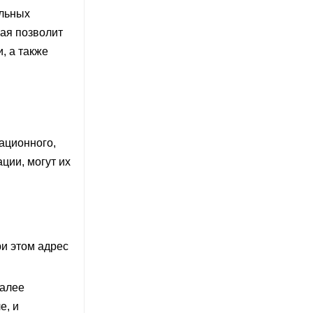
ильных
рая позволит
, а также
ационного,
ции, могут их
ри этом адрес
Далее
е, и