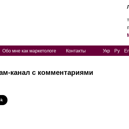
Обо мне как маркетологе
Контакты
Укр
Ру
E
рам-канал с комментариями
И
ok