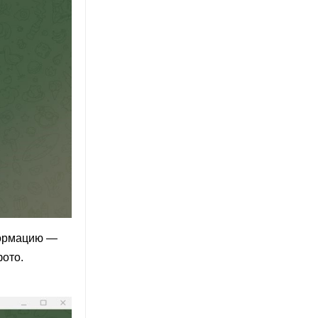
формацию —
фото.