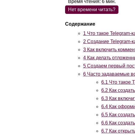
Время чтения:
6
мин.
Нет времени читать?
1
Что такое Telegram-к
2
Создание Telegram-к
3
Как включить коммен
4
Как делать отложенн
5
Создаем первый пос
6
Часто задаваемые в
6.1
Что такое 
6.2
Как создат
6.3
Как включи
6.4
Как оформи
6.5
Как создать
6.6
Как создат
6.7
Как открыт