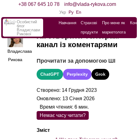
+38 067 645 10 78
info@vlada-rykova.com
Укр
Ру
En
Особистий
Навчання
Страхові
Про мене як
Конт
блог
Владислави
продукти
маркетолога
Рикової
Як створити Телеграм-
канал із коментарями
Владислава
Рикова
Прочитати за допомогою ШІ
ChatGPT
Perplexity
Grok
Створено: 14 Грудня 2023
Оновлено: 13 Січня 2026
Время чтения:
6
мин.
Немає часу читати?