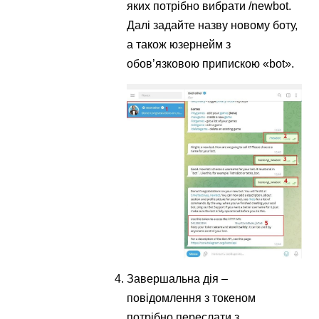
яких потрібно вибрати /newbot.
Далі задайте назву новому боту,
а також юзернейм з
обов’язковою припискою «bot».
Завершальна дія –
повідомлення з токеном
потрібно переслати з