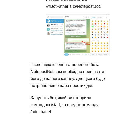
@BotFather в @NotepostBot.
Після підключення створеного бота
NotepostBot вам необхідно прив’язати
його до вашого каналу. Для цього буде
потрібно лише пара простих дій.
Запустіть бот, який ви створили
командою /start, та введіть команду
/addchanel.