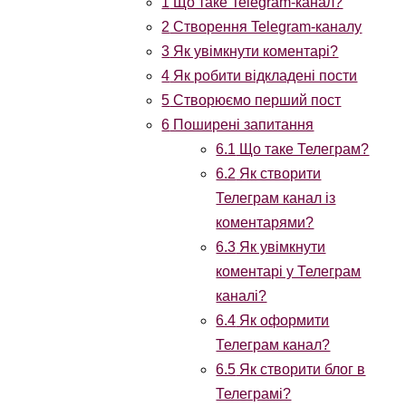
1
Що таке Telegram-канал?
2
Створення Telegram-каналу
3
Як увімкнути коментарі?
4
Як робити відкладені пости
5
Створюємо перший пост
6
Поширені запитання
6.1
Що таке Телеграм?
6.2
Як створити
Телеграм канал із
коментарями?
6.3
Як увімкнути
коментарі у Телеграм
каналі?
6.4
Як оформити
Телеграм канал?
6.5
Як створити блог в
Телеграмі?