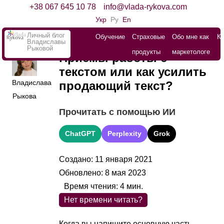
+38 067 645 10 78
info@vlada-rykova.com
Укр
Ру
En
Личный блог
Обучение
Страховые
Обо мне как
К
Владиславы
Рыковой
продукты
маркетологе
Приемы работы с
текстом или как усилить
Владислава
продающий текст?
Рыкова
Прочитать с помощью ИИ
ChatGPT
Perplexity
Grok
Создано: 11 января 2021
Обновлено: 8 мая 2023
Время чтения:
4
мин.
Нет времени читать?
Когда вы напишите основную часть,