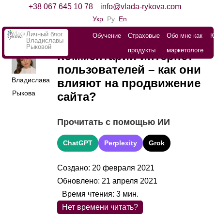
+38 067 645 10 78
info@vlada-rykova.com
Укр
Ру
En
Личный блог
Обучение
Страховые
Обо мне как
К
Владиславы
Рыковой
продукты
маркетологе
Комментарии интернет-
пользователей – как они
Владислава
влияют на продвижение
Рыкова
сайта?
Прочитать с помощью ИИ
ChatGPT
Perplexity
Grok
Создано: 20 февраля 2021
Обновлено: 21 апреля 2021
Время чтения:
3
мин.
Нет времени читать?