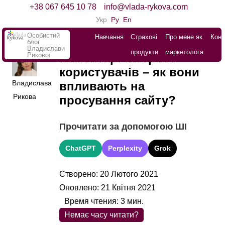
+38 067 645 10 78
info@vlada-rykova.com
Укр
Ру
En
Особистий
Навчання
Страхові
Про мене як
Конт
блог
Владислави
продукти
маркетолога
Рикової
Коментарі інтернет-
користувачів – як вони
Владислава
впливають на
Рикова
просування сайту?
Прочитати за допомогою ШІ
ChatGPT
Perplexity
Grok
Створено: 20 Лютого 2021
Оновлено: 21 Квітня 2021
Время чтения:
3
мин.
Немає часу читати?