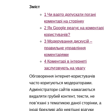
1
Чи варто допускати погані
коментарі на сторінку
2
Як Google реагує на коментарі
користувачів?
3
Модерування дискусій –
правильне управління
коментарями
4
Коментарі в інтернеті
заслуговують на увагу
Обговорення інтернет-користувачів
часто коригуються модераторами.
Адміністратори сайтів намагаються
видаляти грубий контент, тексти, не
пов’язані з тематикою даної сторінки, а
іноді брехливі або невтішні відгуки