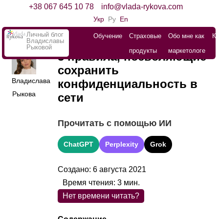
+38 067 645 10 78
info@vlada-rykova.com
Укр
Ру
En
Личный блог
Обучение
Страховые
Обо мне как
К
Владиславы
Рыковой
продукты
маркетологе
3 правила, позволяющие
сохранить
Владислава
конфиденциальность в
Рыкова
сети
Прочитать с помощью ИИ
ChatGPT
Perplexity
Grok
Создано: 6 августа 2021
Время чтения:
3
мин.
Нет времени читать?