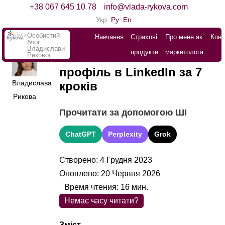
+38 067 645 10 78
info@vlada-rykova.com
Укр
Ру
En
Особистий
Навчання
Страхові
Про мене як
Конт
блог
Владислави
продукти
маркетолога
Рикової
Як заповнити свій
профіль в LinkedIn за 7
Владислава
кроків
Рикова
Прочитати за допомогою ШІ
ChatGPT
Perplexity
Grok
Створено: 4 Грудня 2023
Оновлено: 20 Червня 2026
Время чтения:
16
мин.
Немає часу читати?