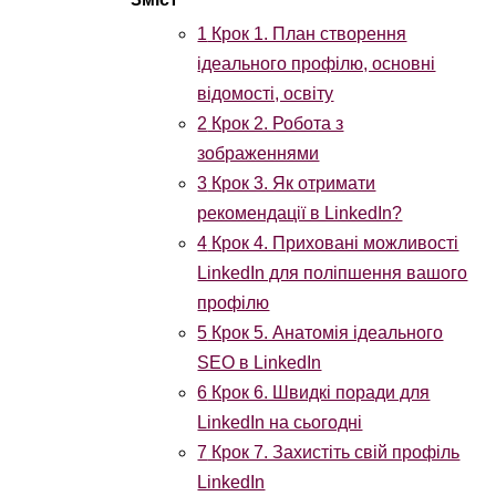
1
Крок 1. План створення
ідеального профілю, основні
відомості, освіту
2
Крок 2. Робота з
зображеннями
3
Крок 3. Як отримати
рекомендації в LinkedIn?
4
Крок 4. Приховані можливості
LinkedIn для поліпшення вашого
профілю
5
Крок 5. Анатомія ідеального
SEO в LinkedIn
6
Крок 6. Швидкі поради для
LinkedIn на сьогодні
7
Крок 7. Захистіть свій профіль
LinkedIn