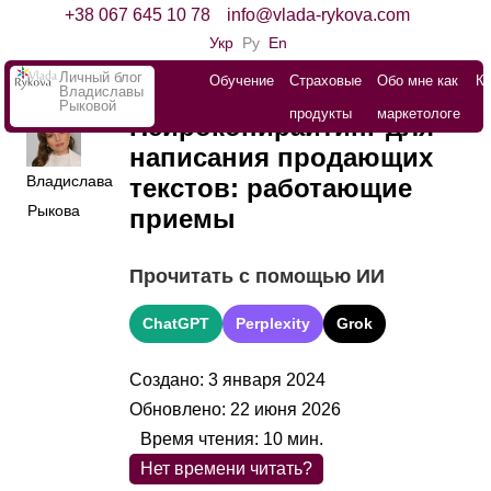
+38 067 645 10 78
info@vlada-rykova.com
Укр
Ру
En
Личный блог
Обучение
Страховые
Обо мне как
К
Владиславы
Рыковой
продукты
маркетологе
Нейрокопирайтинг для
написания продающих
Владислава
текстов: работающие
Рыкова
приемы
Прочитать с помощью ИИ
ChatGPT
Perplexity
Grok
Создано: 3 января 2024
Обновлено: 22 июня 2026
Время чтения:
10
мин.
Нет времени читать?