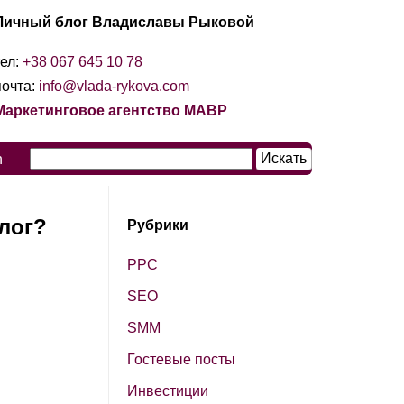
Личный блог Владиславы Рыковой
тел:
+38 067 645 10 78
почта:
info@vlada-rykova.com
Маркетинговое агентство МАВР
n
лог?
Рубрики
PPC
SЕО
SМM
Гостевые посты
Инвестиции