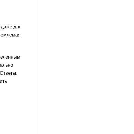
 даже для
тъемлемая
еделенным
нально
 Ответы,
ить