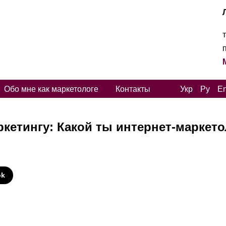
Обо мне как маркетологе
Контакты
Укр
Ру
E
ркетингу: Какой ты интернет-маркето
И
ok