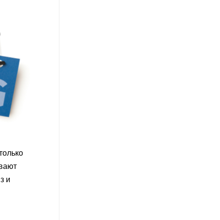
только
ивают
з и