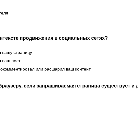
теля
онтексте продвижения в социальных сетях?
л вашу страницу
л ваш пост
прокомментировал или расшарил ваш контент
раузеру, если запрашиваемая страница существует и 