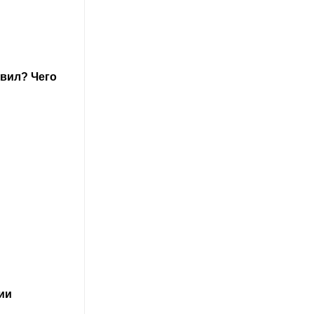
авил? Чего
ии