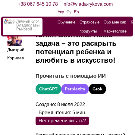
+38 067 645 10 78
info@vlada-rykova.com
Укр
Ру
En
Личный блог
Обучение
Страховые
Обо мне как
К
Владиславы
Рыковой
продукты
маркетологе
Юлия Войтина: Наша
задача – это раскрыть
Дмитрий
потенциал ребенка и
Корнеев
влюбить в искусство!
Прочитать с помощью ИИ
ChatGPT
Perplexity
Grok
Создано: 8 июля 2022
Время чтения:
5
мин.
Нет времени читать?