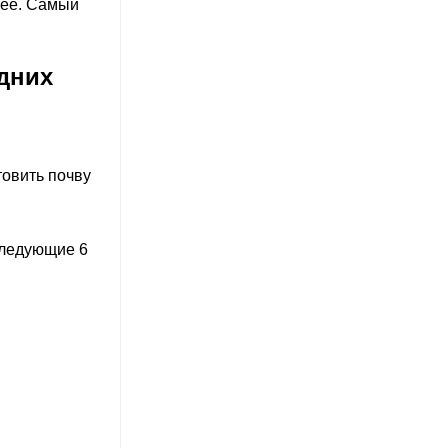
нее. Самый
дних
товить почву
следующие 6