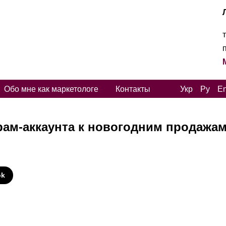
Обо мне как маркетологе
Контакты
Укр
Ру
E
рам-аккаунта к новогодним продажа
И
ok