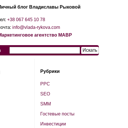
Личный блог Владиславы Рыковой
тел:
+38 067 645 10 78
почта:
info@vlada-rykova.com
Маркетинговое агентство МАВР
n
м
Рубрики
PPC
SЕО
SМM
Гостевые посты
Инвестиции