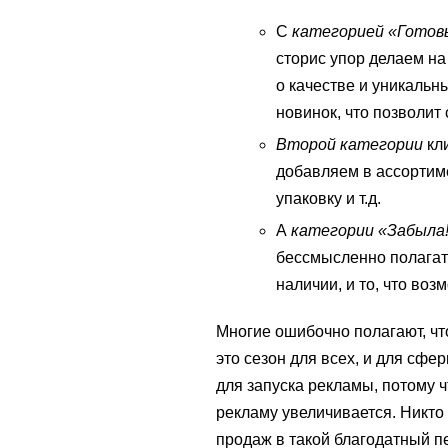
С
категорией
«Готов
сторис упор делаем на
о качестве и уникальн
новинок, что позволит
Второй категории
кли
добавляем в ассортиме
упаковку и т.д.
А
категории «Забыла
бессмысленно полагать
наличии, и то, что воз
Многие ошибочно полагают, чт
это сезон для всех, и для сфе
для запуска рекламы, потому ч
рекламу увеличивается. Никто 
продаж в такой благодатный п