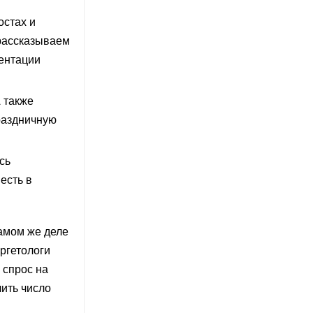
остах и
 рассказываем
зентации
 также
раздничную
сь
есть в
самом же деле
аргетологи
 спрос на
чить число