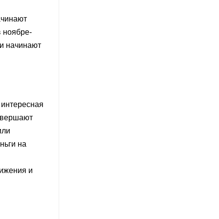
ачинают
в ноябре-
ни начинают
 интересная
совершают
или
ньги на
вижения и