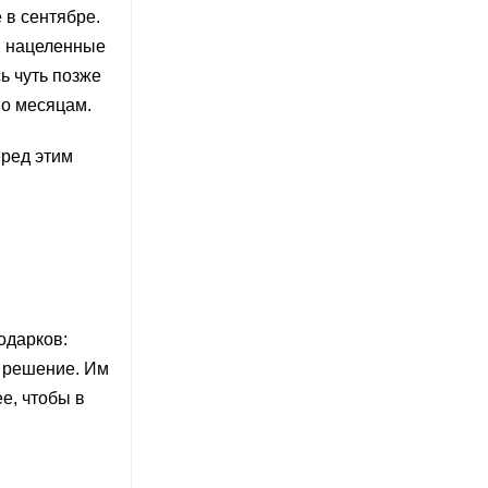
 в сентябре.
, нацеленные
ь чуть позже
по месяцам.
еред этим
одарков:
т решение. Им
е, чтобы в