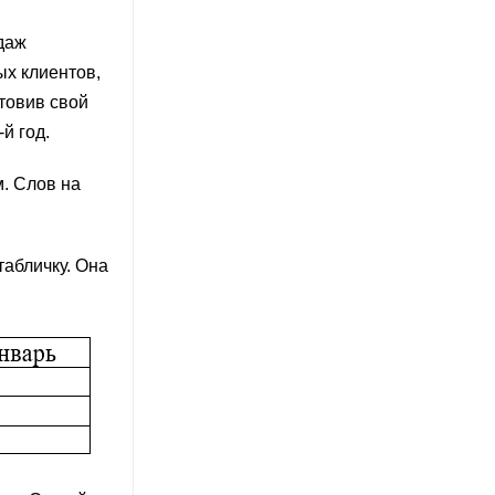
даж
ых клиентов,
товив свой
й год.
м. Слов на
абличку. Она