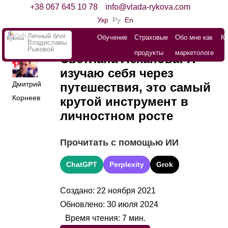
+38 067 645 10 78
info@vlada-rykova.com
Укр
Ру
En
Личный блог
Обучение
Страховые
Обо мне как
К
Владиславы
Рыковой
продукты
маркетологе
Светлана Леханова: Я
изучаю себя через
Дмитрий
путешествия, это самый
Корнеев
крутой инструмент в
личностном росте
Прочитать с помощью ИИ
ChatGPT
Perplexity
Grok
Создано: 22 ноября 2021
Обновлено: 30 июля 2024
Время чтения:
7
мин.